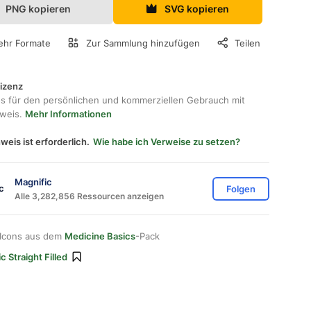
PNG kopieren
SVG kopieren
hr Formate
Zur Sammlung hinzufügen
Teilen
lizenz
os für den persönlichen und kommerziellen Gebrauch mit
hweis.
Mehr Informationen
weis ist erforderlich.
Wie habe ich Verweise zu setzen?
Magnific
Folgen
Alle 3,282,856 Ressourcen anzeigen
 Icons aus dem
Medicine Basics
-Pack
c Straight Filled