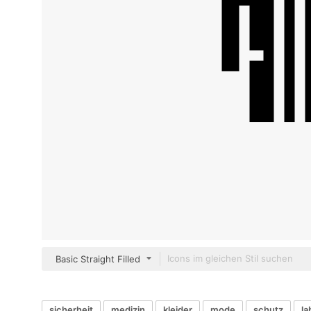
Basic Straight Filled
sicherheit
medizin
kleider
mode
schutz
la