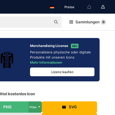
Preise
Sammlungen
0
Merchandising License
NEU
Personalisiere physische oder digitale
Produkte mit unseren Icons
Mehr Informationen
Lizenz kaufen
ttel kostenlos Icon
PNG
SVG
512px