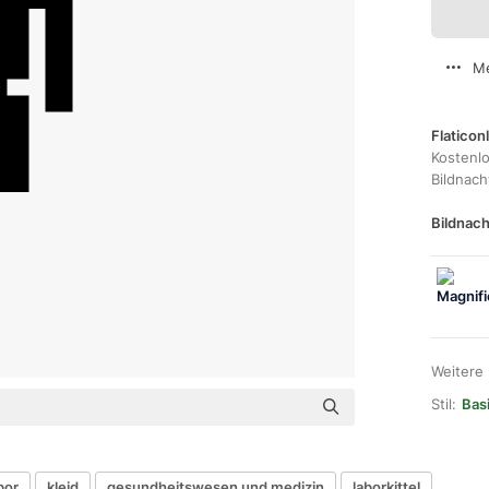
Me
Flaticon
Kostenl
Bildnac
Bildnach
Weitere
Stil:
Basi
bor
kleid
gesundheitswesen und medizin
laborkittel