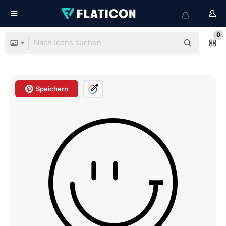
0
Speichern