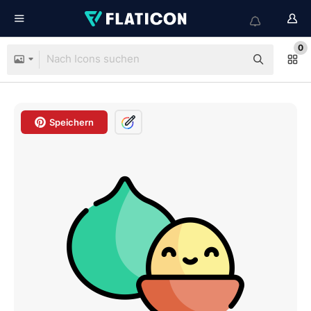
0
Speichern