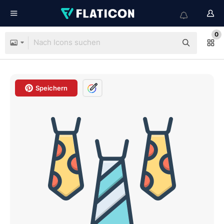
0
Speichern