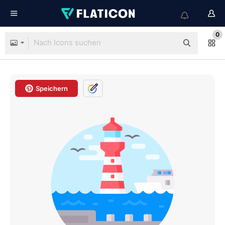
0
Speichern