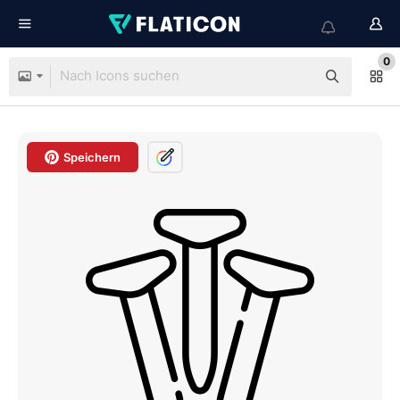
0
Speichern