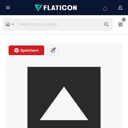
0
Speichern