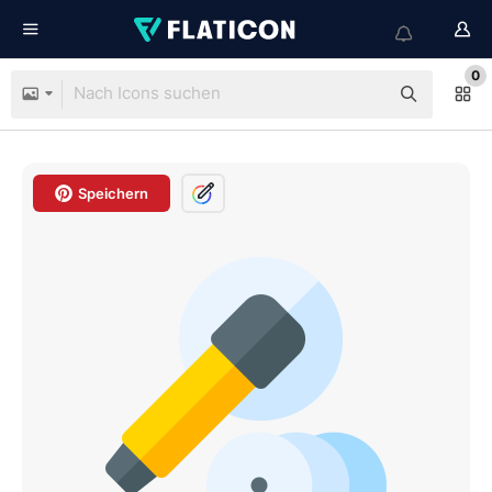
0
Speichern