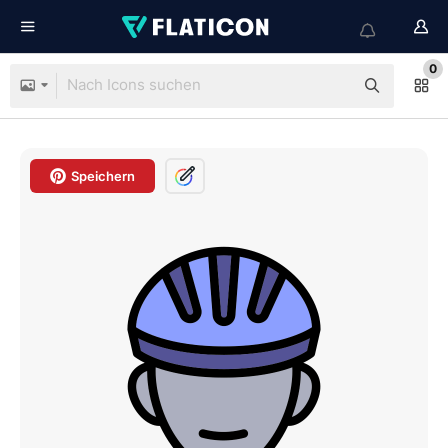
0
Speichern