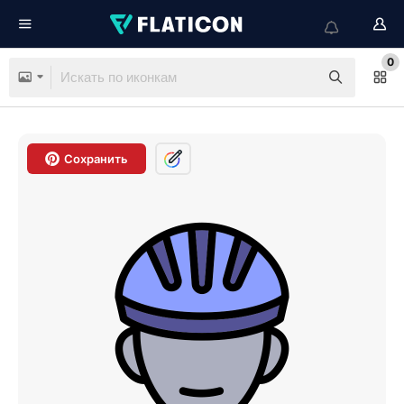
0
Сохранить