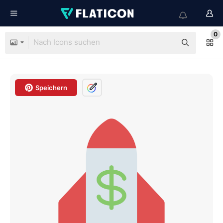
0
Speichern