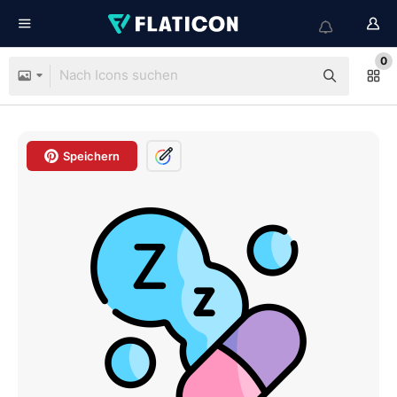
0
Speichern