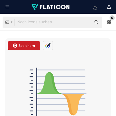
0
Speichern