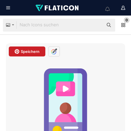
0
Speichern