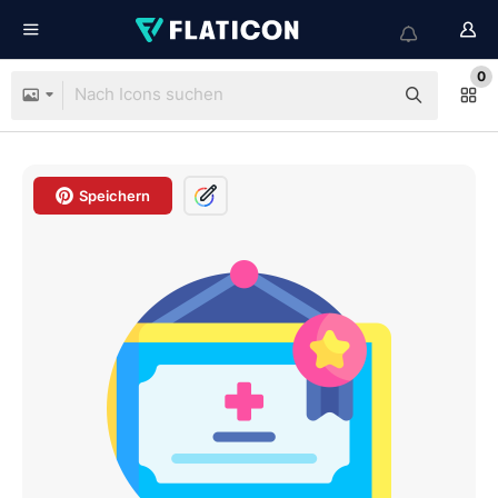
0
Speichern