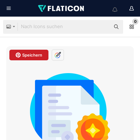
0
Speichern