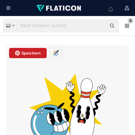
0
Speichern