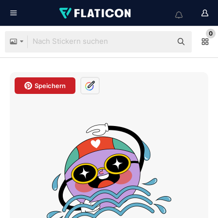
0
Speichern