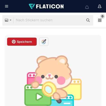
0
Speichern