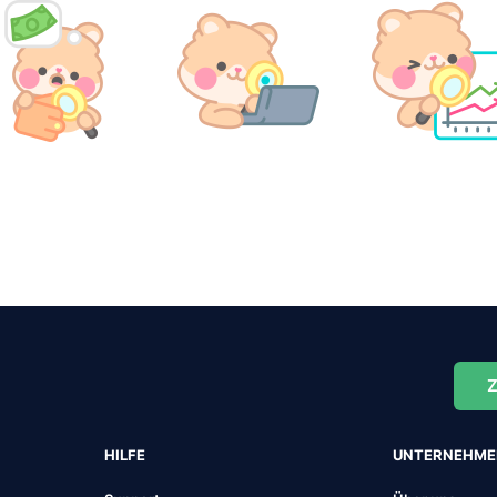
Z
HILFE
UNTERNEHM