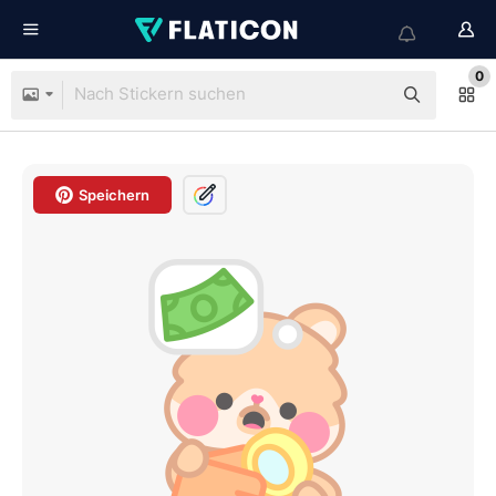
0
Speichern