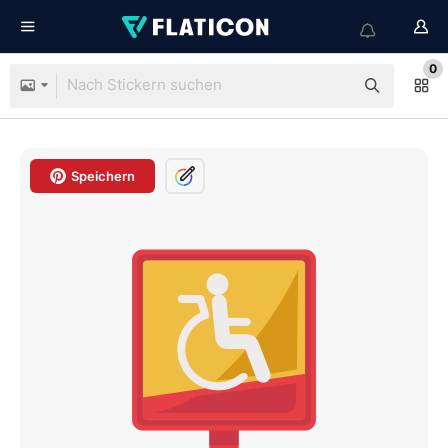
0
Speichern