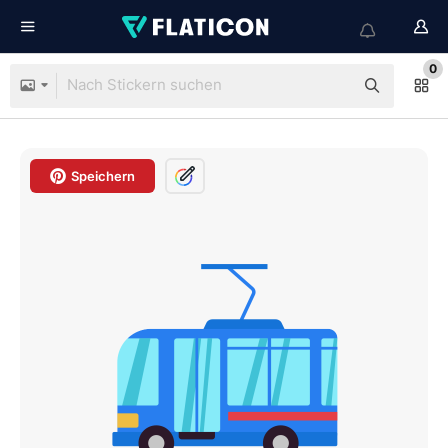
0
Speichern