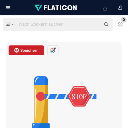
0
Speichern