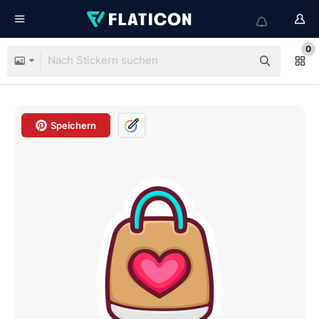
0
Speichern