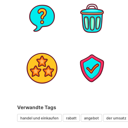
Verwandte Tags
handel und einkaufen
rabatt
angebot
der umsatz