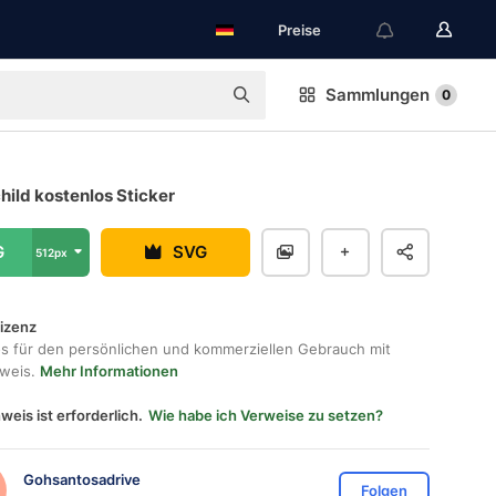
Preise
Sammlungen
0
hild kostenlos Sticker
G
SVG
512px
lizenz
os für den persönlichen und kommerziellen Gebrauch mit
hweis.
Mehr Informationen
weis ist erforderlich.
Wie habe ich Verweise zu setzen?
Gohsantosadrive
Folgen