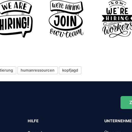
tierung
humanressourcen
kopfjagd
Z
HILFE
UNTERNEHM