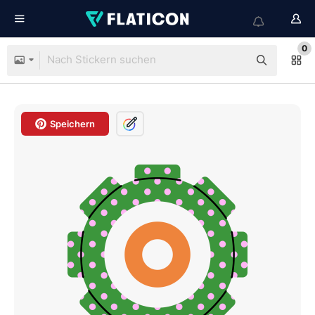
0
Speichern