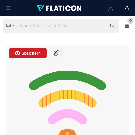
0
Speichern