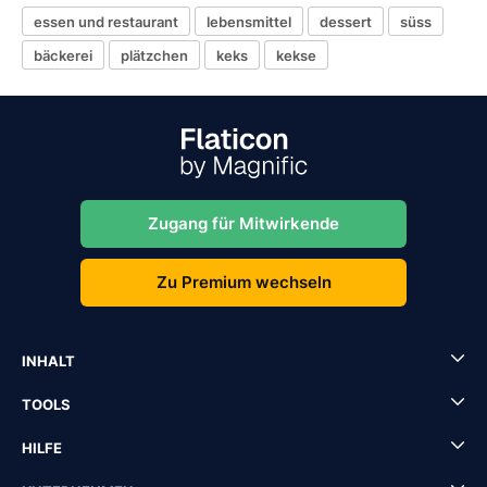
essen und restaurant
lebensmittel
dessert
süss
bäckerei
plätzchen
keks
kekse
Zugang für Mitwirkende
Zu Premium wechseln
INHALT
TOOLS
HILFE