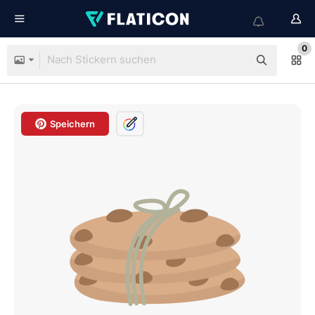
0
Speichern