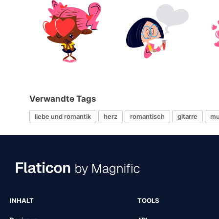
Verwandte Tags
liebe und romantik
herz
romantisch
gitarre
mu
INHALT
TOOLS