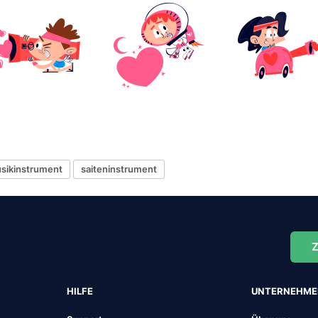
sikinstrument
saiteninstrument
Z
HILFE
UNTERNEHM