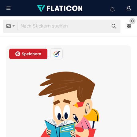
0
Speichern