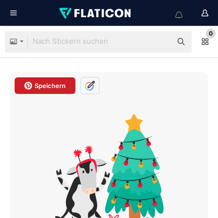
0
Speichern