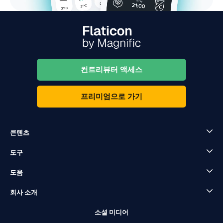
컨트리뷰터 액세스
프리미엄으로 가기
콘텐츠
도구
도움
회사 소개
소셜 미디어