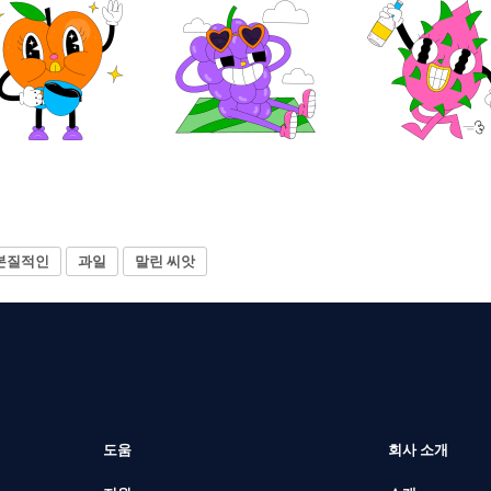
본질적인
과일
말린 씨앗
도움
회사 소개