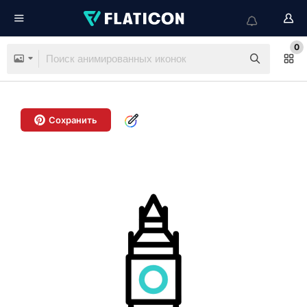
0
Сохранить