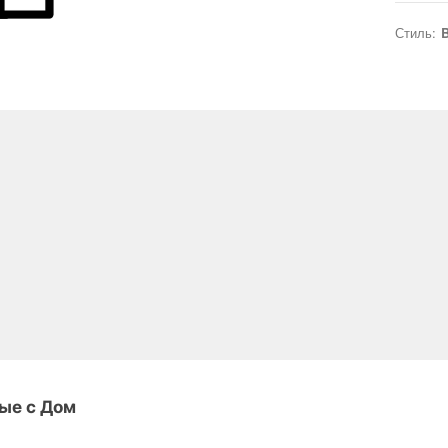
Стиль:
B
ые с Дом