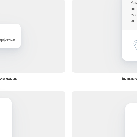
Ан
по
сл
ин
терфейсе
домлении
Анимир