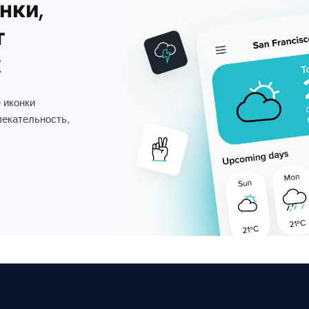
нки,
т
х
 иконки
лекательность,