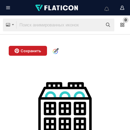
0
Сохранить