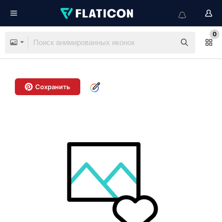
0
Сохранить