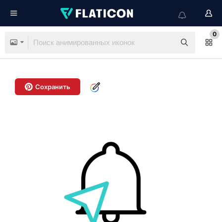
0
Сохранить