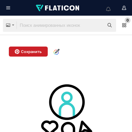
0
Сохранить