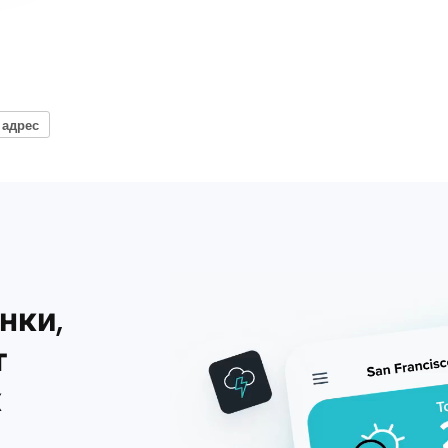
 адрес
нки,
т
х