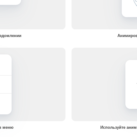
ведомлении
Анимиров
в меню
Используйте аним