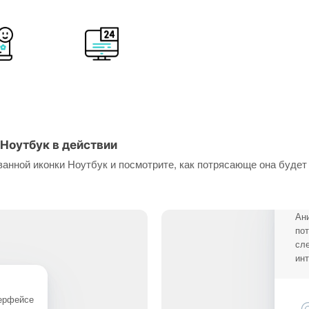
Ноутбук в действии
анной иконки Ноутбук и посмотрите, как потрясающе она будет
Ан
по
сл
ин
терфейсе