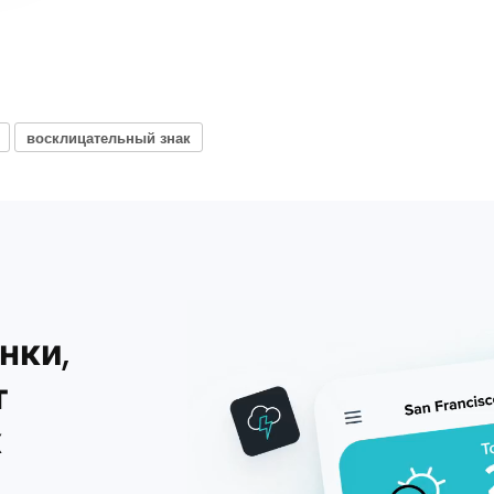
восклицательный знак
нки,
т
х