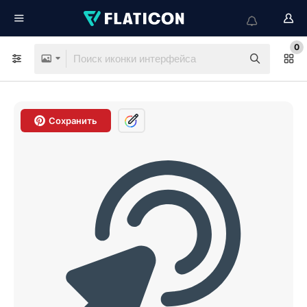
0
Сохранить