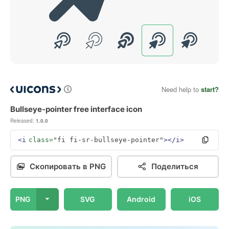
Need help to
start?
Bullseye-pointer free interface icon
Released:
1.0.0
<i
class=
"fi fi-sr-bullseye-pointer"
></i>
Скопировать в PNG
Поделиться
PNG
SVG
Android
iOS