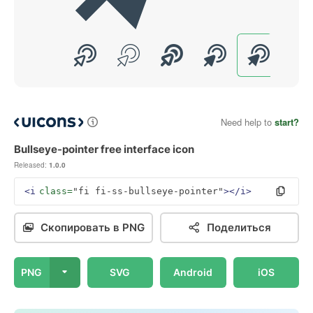
Need help to
start?
Bullseye-pointer free interface icon
Released:
1.0.0
<i
class=
"fi fi-ss-bullseye-pointer"
></i>
Скопировать в PNG
Поделиться
PNG
SVG
Android
iOS