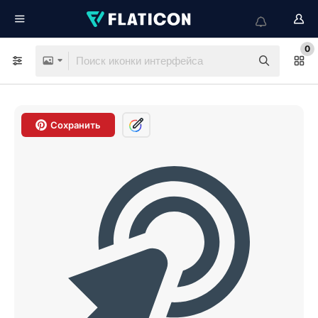
0
Сохранить