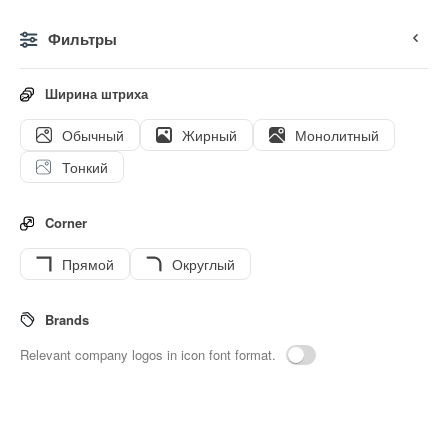
Фильтры
0
Ширина штриха
Обычный
Жирный
Монолитный
Иконки
Стикеры
Анимированные иконки
Значки и
Тонкий
Corner
Прямой
Округлый
27
Bullseye
Interface icons
Brands
Relevant company logos in icon font format.