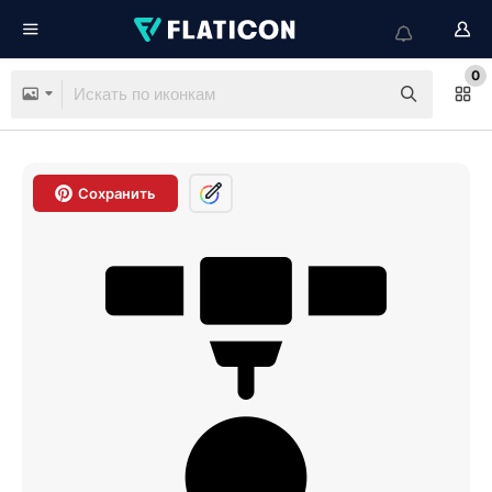
0
Сохранить