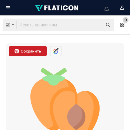
0
Сохранить