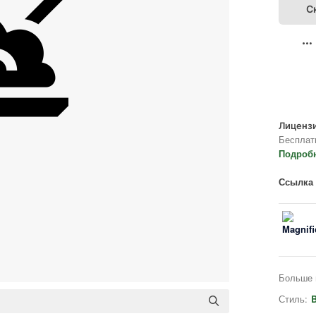
С
Лицензи
Бесплат
Подроб
Ссылка 
Больше 
Стиль:
B