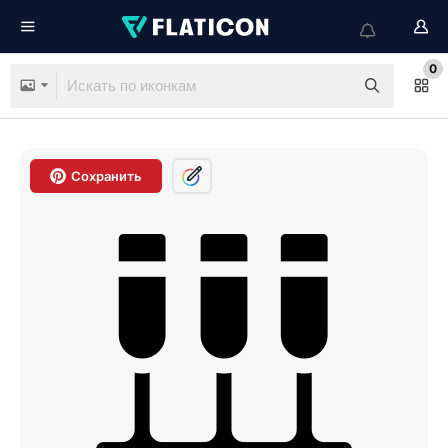
0
Сохранить